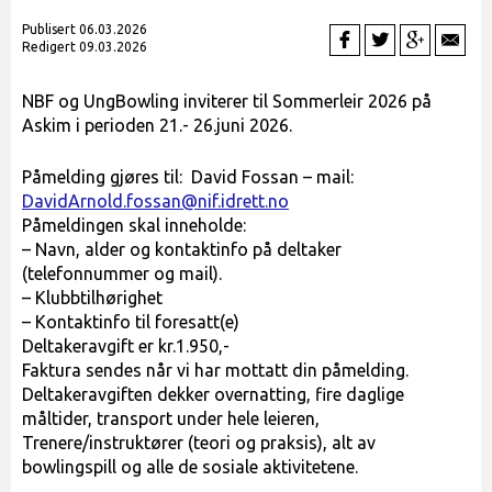
Publisert 06.03.2026
Redigert 09.03.2026
NBF og UngBowling inviterer til Sommerleir 2026 på
Askim i perioden 21.- 26.juni 2026.
Påmelding gjøres til: David Fossan – mail:
DavidArnold.fossan@nif.idrett.no
Påmeldingen skal inneholde:
– Navn, alder og kontaktinfo på deltaker
(telefonnummer og mail).
– Klubbtilhørighet
– Kontaktinfo til foresatt(e)
Deltakeravgift er kr.1.950,-
Faktura sendes når vi har mottatt din påmelding.
Deltakeravgiften dekker overnatting, fire daglige
måltider, transport under hele leieren,
Trenere/instruktører (teori og praksis), alt av
bowlingspill og alle de sosiale aktivitetene.