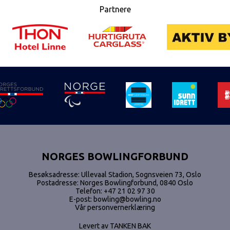
Partnere
NORGES BOWLINGFORBUND
Besøksadresse: Ullevaal Stadion, Sognsveien 73, Oslo
Postadresse: Norges Bowlingforbund, 0840 Oslo
Telefon:
+47 21 02 97 30
E-post:
bowling@bowling.no
Vår personvernerklæring
Levert av
TANKEN BAK