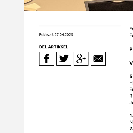
F
Publisert 27.04.2025
F
DEL ARTIKKEL
P
V
S
H
E
R
J
1
N
2