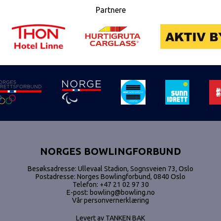
Partnere
NORGES BOWLINGFORBUND
Besøksadresse: Ullevaal Stadion, Sognsveien 73, Oslo
Postadresse: Norges Bowlingforbund, 0840 Oslo
Telefon:
+47 21 02 97 30
E-post:
bowling@bowling.no
Vår personvernerklæring
Levert av
TANKEN BAK