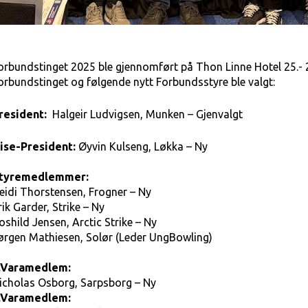
orbundstinget 2025 ble gjennomført på Thon Linne Hotel 25.- 2
orbundstinget og følgende nytt Forbundsstyre ble valgt:
resident:
Halgeir Ludvigsen, Munken – Gjenvalgt
ise-President:
Øyvin Kulseng, Løkka – Ny
tyremedlemmer:
eidi Thorstensen, Frogner – Ny
rik Garder, Strike – Ny
oshild Jensen, Arctic Strike – Ny
ørgen Mathiesen, Solør (Leder UngBowling)
.Varamedlem:
icholas Osborg, Sarpsborg – Ny
.Varamedlem: