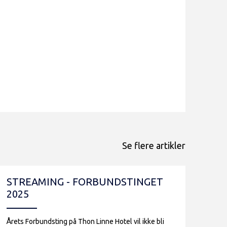
Se flere artikler
STREAMING - FORBUNDSTINGET
FO
2025
TI
Årets Forbundsting på Thon Linne Hotel vil ikke bli
Forbu