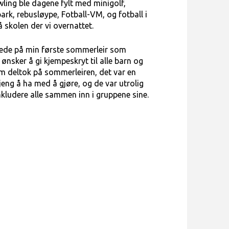
ing ble dagene fylt med minigolf,
ark, rebusløype, Fotball-VM, og fotball i
 skolen der vi overnattet.
stede på min første sommerleir som
 ønsker å gi kjempeskryt til alle barn og
 deltok på sommerleiren, det var en
gjeng å ha med å gjøre, og de var utrolig
 inkludere alle sammen inn i gruppene sine.