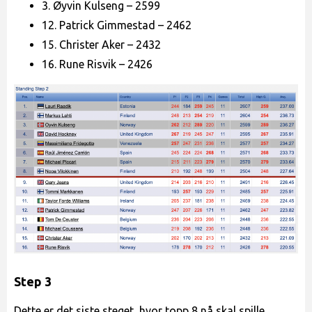
3. Øyvin Kulseng – 2599
12. Patrick Gimmestad – 2462
15. Christer Aker – 2432
16. Rune Risvik – 2426
Step 3
Dette er det siste steget, hvor topp 8 nå skal spille