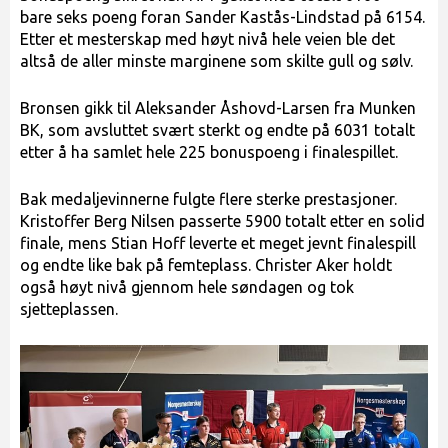
bare seks poeng foran Sander Kastås-Lindstad på 6154.
Etter et mesterskap med høyt nivå hele veien ble det
altså de aller minste marginene som skilte gull og sølv.
Bronsen gikk til Aleksander Åshovd-Larsen fra Munken
BK, som avsluttet svært sterkt og endte på 6031 totalt
etter å ha samlet hele 225 bonuspoeng i finalespillet.
Bak medaljevinnerne fulgte flere sterke prestasjoner.
Kristoffer Berg Nilsen passerte 5900 totalt etter en solid
finale, mens Stian Hoff leverte et meget jevnt finalespill
og endte like bak på femteplass. Christer Aker holdt
også høyt nivå gjennom hele søndagen og tok
sjetteplassen.