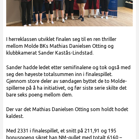
I herreklassen utviklet finalen seg til en ren thriller
mellom Molde BKs Mathias Danielsen Otting og
klubbkamerat Sander Kastås-Lindstad.
Sander hadde ledet etter semifinalene og tok også med
seg den høyeste totalsummen inn i finalespillet.
Gjennom store deler av søndagen byttet de to Molde-
spillerne på å ha initiativet, og før siste serie skilte det
bare seks poeng mellom dem.
Der var det Mathias Danielsen Otting som holdt hodet
kaldest.
Med 2331 i finalespillet, et snitt på 211,91 og 195
bonuspoeng sikret han NM-gullet med totalt 6160 –