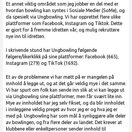
Et annet viktig området som jeg jobber en del med er
hvordan bowling kan syntes i Sosiale Medier (SoMe), og
da spesielt via Ungbowling. Vi har opprettet flere ulike
plattformer som Facebook, Instagram og Tiktok. Dette
er gjort for å fremme idretten vår, og mulig rekruttere
nye inn til idretten.
I skrivende stund har Ungbowling følgende
følgere/likerklikk på sine plattformer: Facebook (665),
Instagram (279) og TikTok (1692).
Et av de problemene vi har møtt på er mangelen på
innhold å legge ut, og at det går veldig mye i det samme.
Vi har spurt om folk kan sende inn slik at vi kan legge ut
via Ungbowling sine plattformer, men får svært lite inn.
Mye av innholdet har jeg selv fikset, og da blir innholdet
i innleggene veldig preget av hvor jeg er og hva jeg er
med på. Ungbowling har som mål å synliggjøre alle deler
av bowlingen, og fra flere deler av landet. Det krever at
klubbene eller enkeltpersoner sender innhold til