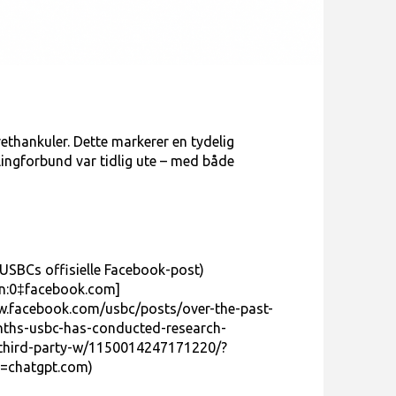
ethankuler. Dette markerer en tydelig
lingforbund var tidlig ute – med både
 USBCs offisielle Facebook-post)
on:0‡facebook.com]
w.facebook.com/usbc/posts/over-the-past-
nths-usbc-has-conducted-research-
third-party-w/1150014247171220/?
=chatgpt.com)