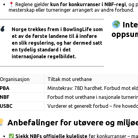
Reglene gjelder
kun for konkurranser i NBF-regi
, og 
mesterskap eller turneringer arrangert av andre forbund.
Inte
Norge trekkes frem i BowlingLife som
oppsu
et av de første landene til å innføre
en slik regulering, og har dermed satt
en tydelig standard i det
internasjonale regelbildet.
Organisasjon
Tiltak mot urethane
PBA
Minstekrav: 78D hardhet. Forbud mot eld
NBF
Forbud mot urethane i nasjonale turnerin
USBC
Vurderer et generelt forbud – fire hoved
Anbefalinger for utøvere og miljø
Sjekk NBFs offisielle kuleliste
før konkurranser – ma