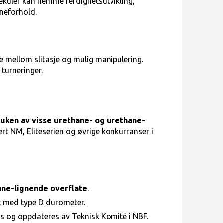
ekuler kan hemme ferdighetsutvikling,
aneforhold.
le mellom slitasje og mulig manipulering.
 turneringer.
uken av visse urethane- og urethane-
ert NM, Eliteserien og øvrige konkurranser i
ane-lignende overflate
.
t med type D durometer.
s og oppdateres av Teknisk Komité i NBF.