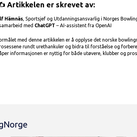
️ Artikkelen er skrevet av:
lf Hämnäs
, Sportsjef og Utdanningsansvarlig i Norges Bowli
 samarbeid med
ChatGPT
– AI-assistent fra OpenAI
ormålet med denne artikkelen er å opplyse det norske bowling
rosessene rundt urethankuler og bidra til forståelse og forbere
åper informasjonen er nyttig for både utøvere, klubber og pros
ingNorge