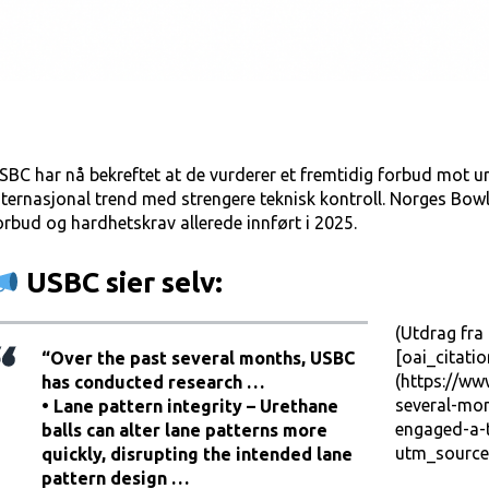
SBC har nå bekreftet at de vurderer et fremtidig forbud mot ur
nternasjonal trend med strengere teknisk kontroll. Norges Bow
orbud og hardhetskrav allerede innført i 2025.
USBC sier selv:
(Utdrag fra
[oai_citati
“Over the past several months, USBC
(https://ww
has conducted research …
several-mo
• Lane pattern integrity – Urethane
engaged-a-
balls can alter lane patterns more
utm_source
quickly, disrupting the intended lane
pattern design …