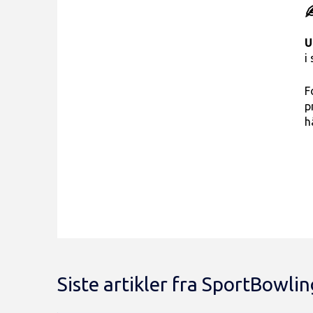
✍
U
i
F
p
h
Siste artikler fra SportBowl