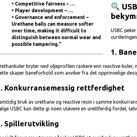
• Competitive fairness – …
USBC
• Player development – …
bekym
• Governance and enforcement –
Urethane balls can measure softer
USBC peker 
over time, making it difficult to
vurderingen
distinguish between normal wear and
possible tampering.”
1. Bane
rethankuler bryter ned oljeprofilen raskere enn reactive-kuler, 
ette skaper baneforhold som avviker fra det opprinnelige design
2. Konkurransemessig rettferdighet
amtidig bruk av urethane og reactive resin i samme konkurranse 
følge USBC kan dette gi noen utøvere en urettferdig fordel, selv
. Spillerutvikling