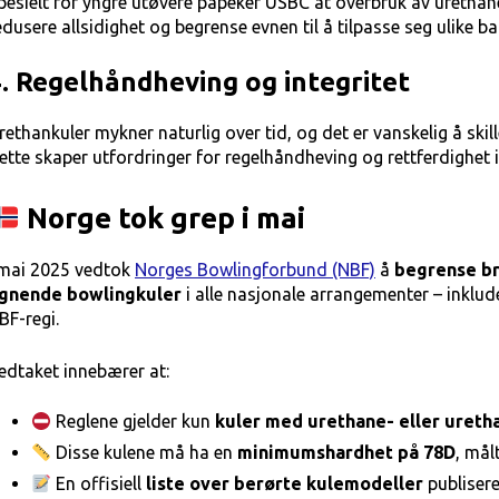
pesielt for yngre utøvere påpeker USBC at overbruk av urethan
edusere allsidighet og begrense evnen til å tilpasse seg ulike b
. Regelhåndheving og integritet
rethankuler mykner naturlig over tid, og det er vanskelig å skil
ette skaper utfordringer for regelhåndheving og rettferdighet i
Norge tok grep i mai
 mai 2025 vedtok
Norges Bowlingforbund (NBF)
å
begrense br
ignende bowlingkuler
i alle nasjonale arrangementer – inklud
BF-regi.
edtaket innebærer at:
Reglene gjelder kun
kuler med urethane- eller ureth
Disse kulene må ha en
minimumshardhet på 78D
, mål
En offisiell
liste over berørte kulemodeller
publisere