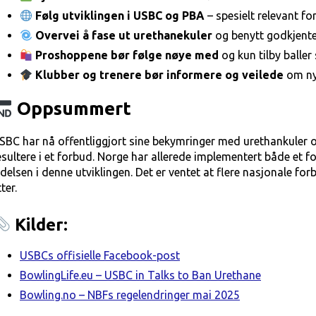
Følg utviklingen i USBC og PBA
– spesielt relevant fo
Overvei å fase ut urethanekuler
og benytt godkjente 
Proshoppene bør følge nøye med
og kun tilby baller 
Klubber og trenere bør informere og veilede
om nye
Oppsummert
SBC har nå offentliggjort sine bekymringer med urethankuler 
esultere i et forbud. Norge har allerede implementert både et
edelsen i denne utviklingen. Det er ventet at flere nasjonale fo
ter.
Kilder:
USBCs offisielle Facebook-post
BowlingLife.eu – USBC in Talks to Ban Urethane
Bowling.no – NBFs regelendringer mai 2025