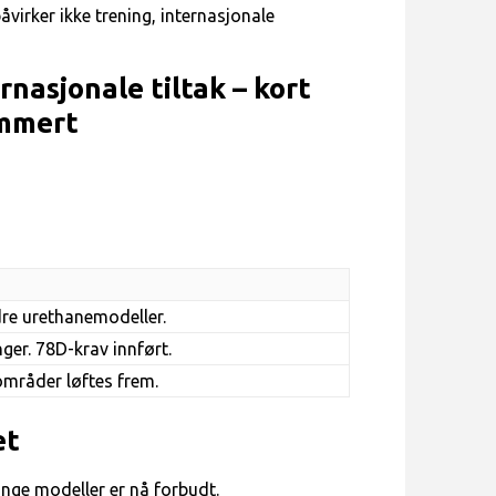
påvirker ikke trening, internasjonale
rnasjonale tiltak – kort
mmert
re urethanemodeller.
ger. 78D-krav innført.
områder løftes frem.
et
nge modeller er nå forbudt.