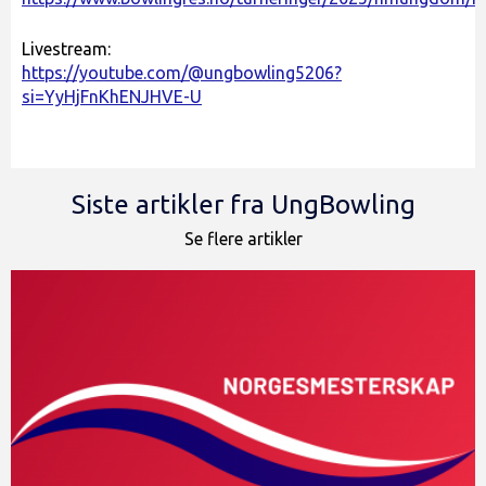
Livestream:
https://youtube.com/@ungbowling5206?
si=YyHjFnKhENJHVE-U
Siste artikler fra UngBowling
Se flere artikler