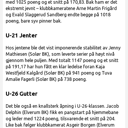
med 1025 poeng og et snitt på 170,83. Bak ham er det
ekstremt jevnt – klubbkameratene Arne Martin Frigård
og Evald Slaggerud Sandberg endte begge på 1018
poeng, bare syv pinner bak.
U-21 Jenter
Hos jentene ble det vist imponerende stabilitet av Jenny
Mathiesen (Solør BK), som leverte serier på høyt nivå
gjennom hele puljen. Med totalt 1147 poeng og et snitt
på 191,17 har hun fått en klar ledelse foran Kaja
Westfjeld Kalgård (Solør BK) på 941 poeng og Tuva
Amalie Fagerli (Solør BK) på 738 poeng.
U-26 Gutter
Det ble også en knallsterk åpning i U-26-klassen. Jacob
Delphin (Elverum BK) fikk en pangstart på hjemmebane
og leder med 1224 poeng, tilsvarende et snitt på 204.
Like bak følger klubbkamerat Asgeir Borgen (Elverum