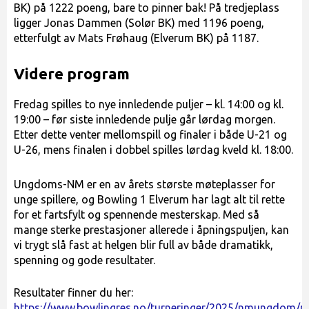
BK) på 1222 poeng, bare to pinner bak! På tredjeplass
ligger Jonas Dammen (Solør BK) med 1196 poeng,
etterfulgt av Mats Frøhaug (Elverum BK) på 1187.
Videre program
Fredag spilles to nye innledende puljer – kl. 14:00 og kl.
19:00 – før siste innledende pulje går lørdag morgen.
Etter dette venter mellomspill og finaler i både U-21 og
U-26, mens finalen i dobbel spilles lørdag kveld kl. 18:00.
Ungdoms-NM er en av årets største møteplasser for
unge spillere, og Bowling 1 Elverum har lagt alt til rette
for et fartsfylt og spennende mesterskap. Med så
mange sterke prestasjoner allerede i åpningspuljen, kan
vi trygt slå fast at helgen blir full av både dramatikk,
spenning og gode resultater.
Resultater finner du her:
https://www.bowlingres.no/turneringer/2025/nmungdom/re