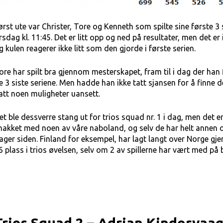
ørst ute var Christer, Tore og Kenneth som spilte sine første 3 
irsdag kl. 11:45. Det er litt opp og ned på resultater, men det e
g kulen reagerer ikke litt som den gjorde i første serien.
ore har spilt bra gjennom mesterskapet, fram til i dag der han 
e 3 siste seriene. Men hadde han ikke tatt sjansen for å finne 
att noen muligheter uansett.
et ble dessverre stang ut for trios squad nr. 1 i dag, men det er
nakket med noen av våre naboland, og selv de har helt annen o
ager siden. Finland for eksempel, har lagt langt over Norge g
6 plass i trios øvelsen, selv om 2 av spillerne har vært med på
Trios Squad 2 – Adrian Kindervaa