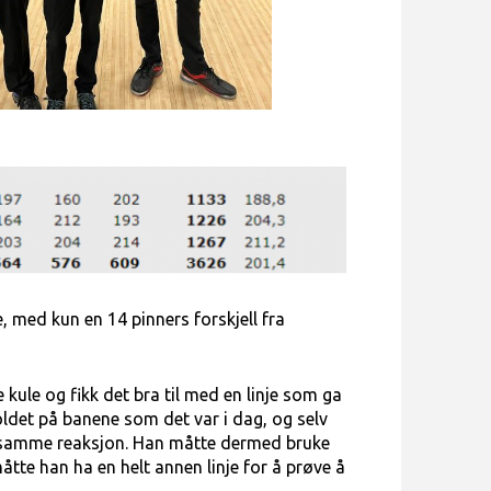
e, med kun en 14 pinners forskjell fra
e kule og fikk det bra til med en linje som ga
oldet på banene som det var i dag, og selv
e samme reaksjon. Han måtte dermed bruke
måtte han ha en helt annen linje for å prøve å