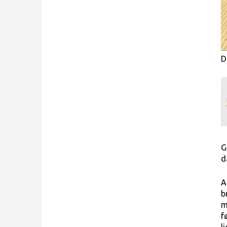
D
G
d
A
b
m
f