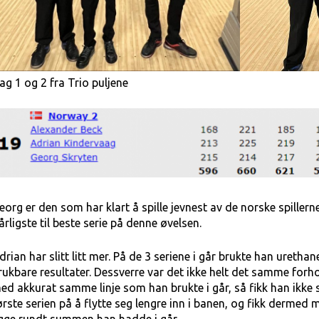
ag 1 og 2 fra Trio puljene
eorg er den som har klart å spille jevnest av de norske spillern
årligste til beste serie på denne øvelsen.
drian har slitt litt mer. På de 3 seriene i går brukte han urethan
rukbare resultater. Dessverre var det ikke helt det samme forh
ed akkurat samme linje som han brukte i går, så fikk han ikk
ørste serien på å flytte seg lengre inn i banen, og fikk dermed 