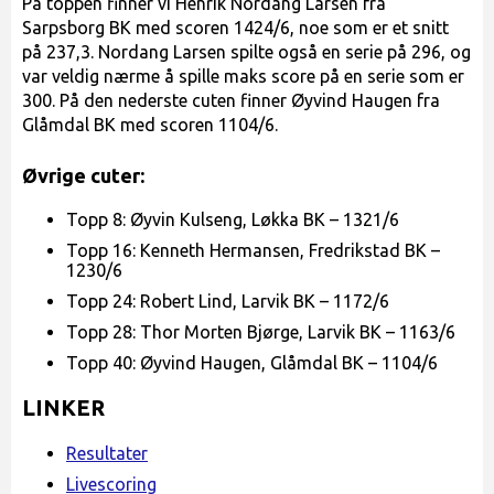
På toppen finner vi Henrik Nordang Larsen fra
Sarpsborg BK med scoren 1424/6, noe som er et snitt
på 237,3. Nordang Larsen spilte også en serie på 296, og
var veldig nærme å spille maks score på en serie som er
300. På den nederste cuten finner Øyvind Haugen fra
Glåmdal BK med scoren 1104/6.
Øvrige cuter:
Topp 8: Øyvin Kulseng, Løkka BK – 1321/6
Topp 16: Kenneth Hermansen, Fredrikstad BK –
1230/6
Topp 24: Robert Lind, Larvik BK – 1172/6
Topp 28: Thor Morten Bjørge, Larvik BK – 1163/6
Topp 40: Øyvind Haugen, Glåmdal BK – 1104/6
LINKER
Resultater
Livescoring