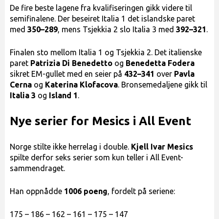
De fire beste lagene fra kvalifiseringen gikk videre til
semifinalene. Der beseiret Italia 1 det islandske paret
med
350–289
, mens Tsjekkia 2 slo Italia 3 med
392–321
.
Finalen sto mellom Italia 1 og Tsjekkia 2. Det italienske
paret
Patrizia Di Benedetto
og
Benedetta Fodera
sikret EM-gullet med en seier på
432–341
over
Pavla
Cerna
og
Katerina Klofacova
. Bronsemedaljene gikk til
Italia 3
og
Island 1
.
Nye serier for Mesics i All Event
Norge stilte ikke herrelag i double.
Kjell Ivar Mesics
spilte derfor seks serier som kun teller i All Event-
sammendraget.
Han oppnådde
1006 poeng
, fordelt på seriene:
175 – 186 – 162 – 161 – 175 – 147