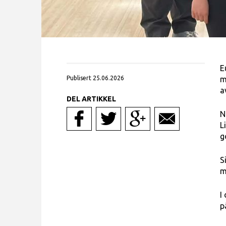
E
Publisert 25.06.2026
m
a
DEL ARTIKKEL
N
L
g
S
m
I
p