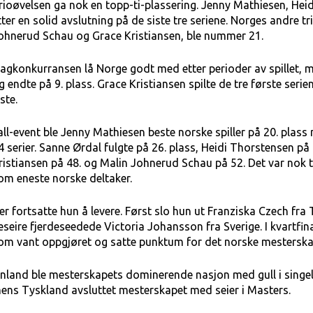
rioøvelsen ga nok en topp-ti-plassering. Jenny Mathiesen, Hei
tter en solid avslutning på de siste tre seriene. Norges andre t
ohnerud Schau og Grace Kristiansen, ble nummer 21.
 lagkonkurransen lå Norge godt med etter perioder av spillet, m
g endte på 9. plass. Grace Kristiansen spilte de tre første ser
iste.
 all-event ble Jenny Mathiesen beste norske spiller på 20. plas
4 serier. Sanne Ørdal fulgte på 26. plass, Heidi Thorstensen på 
ristiansen på 48. og Malin Johnerud Schau på 52. Det var nok ti
om eneste norske deltaker.
er fortsatte hun å levere. Først slo hun ut Franziska Czech fra
eseire fjerdeseedede Victoria Johansson fra Sverige. I kvartfi
om vant oppgjøret og satte punktum for det norske mesterska
inland ble mesterskapets dominerende nasjon med gull i singel,
ens Tyskland avsluttet mesterskapet med seier i Masters.