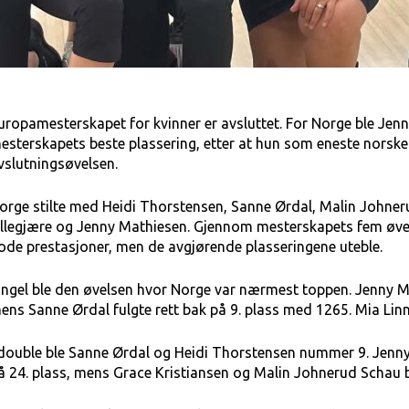
uropamesterskapet for kvinner er avsluttet. For Norge ble Jenn
esterskapets beste plassering, etter at hun som eneste norske sp
vslutningsøvelsen.
orge stilte med Heidi Thorstensen, Sanne Ørdal, Malin Johner
illegjære og Jenny Mathiesen. Gjennom mesterskapets fem øvelse
ode prestasjoner, men de avgjørende plasseringene uteble.
ingel ble den øvelsen hvor Norge var nærmest toppen. Jenny M
ens Sanne Ørdal fulgte rett bak på 9. plass med 1265. Mia Linne
 double ble Sanne Ørdal og Heidi Thorstensen nummer 9. Jenny
å 24. plass, mens Grace Kristiansen og Malin Johnerud Schau 