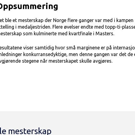
Oppsummering
et ble et mesterskap der Norge flere ganger var med i kampen
ttelling i medaljestriden. Flere øvelser endte med topp-ti-plass
esterskap som kulminerte med kvartfinale i Masters.
esultatene viser samtidig hvor små marginene er på internasjon
nledninger konkurransedyktige, men denne gangen var det de 
vgjørende stegene når mesterskapet skulle avgjøres.
nale mesterskap