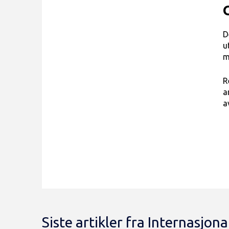
D
u
m
R
a
a
Siste artikler fra Internasjo