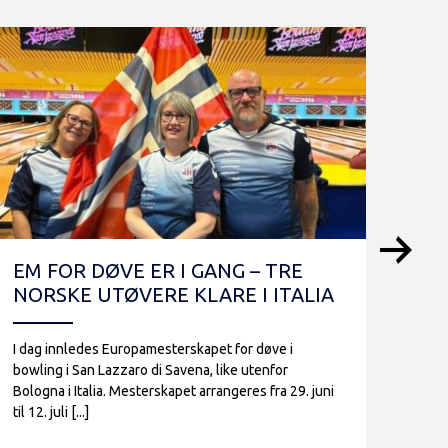
EM FOR DØVE ER I GANG – TRE
NO
NORSKE UTØVERE KLARE I ITALIA
LA
I dag innledes Europamesterskapet for døve i
Lagøv
bowling i San Lazzaro di Savena, like utenfor
første
Bologna i Italia. Mesterskapet arrangeres fra 29. juni
ble g
til 12. juli [...]