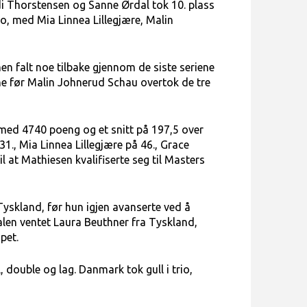
di Thorstensen og Sanne Ørdal tok 10. plass
rio, med Mia Linnea Lillegjære, Malin
en falt noe tilbake gjennom de siste seriene
iene før Malin Johnerud Schau overtok de tre
s med 4740 poeng og et snitt på 197,5 over
31., Mia Linnea Lillegjære på 46., Grace
l at Mathiesen kvalifiserte seg til Masters
 Tyskland, før hun igjen avanserte ved å
nalen ventet Laura Beuthner fra Tyskland,
pet.
 double og lag. Danmark tok gull i trio,