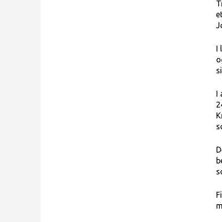
T
e
J
I
o
s
I
2
K
s
D
b
s
F
m