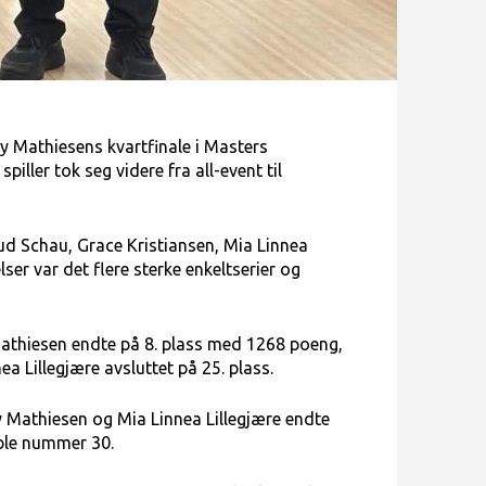
y Mathiesens kvartfinale i Masters
iller tok seg videre fra all-event til
ud Schau, Grace Kristiansen, Mia Linnea
r var det flere sterke enkeltserier og
athiesen endte på 8. plass med 1268 poeng,
a Lillegjære avsluttet på 25. plass.
 Mathiesen og Mia Linnea Lillegjære endte
ble nummer 30.