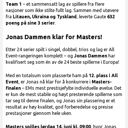
Team 1
– et sammensatt lag av spillere fra flere
nasjoner som ikke stilte fullt lag. Sammen med utøvere
fra
Litauen, Ukraina og Tyskland
, leverte Gaute
632
poeng på sine 3 serier
.
Jonas Dammen klar for Masters!
Etter 24 serier spilt i singel, dobbel, trios og lag er All
Event-rangeringen komplett – og
Jonas Dammen
har
kvalifisert seg som én av de 24 beste spillerne i Europa!
Med en totalsum som plasserte ham på
12. plass i All
Event
, er Jonas nå klar for å konkurrere i
Masters-
finalen
– EMs mest prestisjefylte individuelle øvelse. Det
er kun de mest stabile og høyt presterende spillerne som
tar seg til denne finalen, og Jonas sin plassering er et
resultat av høy kvalitet, god forberedelse og presise
prestasjoner gjennom hele uken.
Masters spilles lørdag 14. juni kl. 09:00
, hvor Jonas