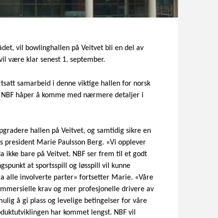
det, vil bowlinghallen på Veitvet bli en del av
 vil være klar senest 1. september.
att samarbeid i denne viktige hallen for norsk
og NBF håper å komme med nærmere detaljer i
pgradere hallen på Veitvet, og samtidig sikre en
Fs president Marie Paulsson Berg. «Vi opplever
 ikke bare på Veitvet. NBF ser frem til et godt
unkt at sportsspill og løsspill vil kunne
a alle involverte parter» fortsetter Marie. «Våre
kommersielle krav og mer profesjonelle drivere av
ulig å gi plass og levelige betingelser for våre
roduktutviklingen har kommet lengst. NBF vil