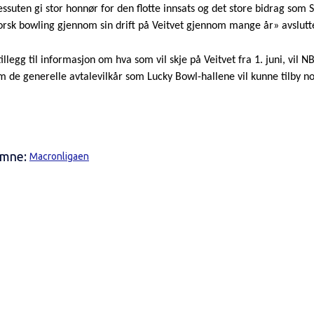
essuten gi stor honnør for den flotte innsats og det store bidrag som
orsk bowling gjennom sin drift på Veitvet gjennom mange år» avslutt
 tillegg til informasjon om hva som vil skje på Veitvet fra 1. juni, vil
m de generelle avtalevilkår som Lucky Bowl-hallene vil kunne tilby no
mne:
Macronligaen