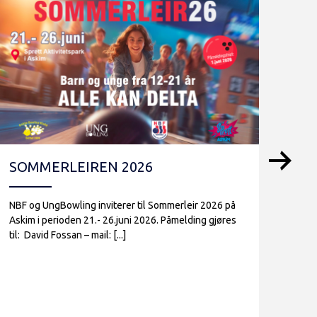
SOMMERLEIREN 2026
NO
202
NBF og UngBowling inviterer til Sommerleir 2026 på
Askim i perioden 21.- 26.juni 2026. Påmelding gjøres
Norwe
til: David Fossan – mail: [...]
Sarps
er at
2026 [