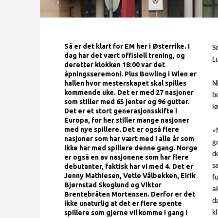
Så er det klart for EM her i Østerrike. I
S
dag har det vært offisiell trening, og
L
deretter klokken 18:00 var det
åpningsseremoni. Plus Bowling i Wien er
hallen hvor mesterskapet skal spilles
N
kommende uke. Det er med 27 nasjoner
b
som stiller med 65 jenter og 96 gutter.
lø
Det er et stort generasjonsskifte i
Europa, for her stiller mange nasjoner
med nye spillere. Det er også flere
«
nasjoner som har vært med i alle år som
g
ikke har med spillere denne gang. Norge
d
er også en av nasjonene som har flere
s
debutanter, faktisk har vi med 4. Det er
Jenny Mathiesen, Vetle Vålbekken, Eirik
f
Bjørnstad Skoglund og Viktor
a
Brentebråten Mortensen. Derfor er det
d
ikke unaturlig at det er flere spente
spillere som gjerne vil komme i gang i
k