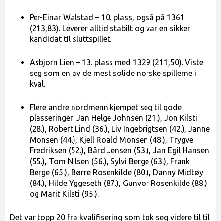
Per-Einar Walstad – 10. plass, også på 1361
(213,83). Leverer alltid stabilt og var en sikker
kandidat til sluttspillet.
Asbjorn Lien – 13. plass med 1329 (211,50). Viste
seg som en av de mest solide norske spillerne i
kval.
Flere andre nordmenn kjempet seg til gode
plasseringer: Jan Helge Johnsen (21.), Jon Kilsti
(28.), Robert Lind (36.), Liv Ingebrigtsen (42.), Janne
Monsen (44.), Kjell Roald Monsen (48.), Trygve
Fredriksen (52.), Bård Jensen (53.), Jan Egil Hansen
(55.), Tom Nilsen (56.), Sylvi Berge (63.), Frank
Berge (65.), Børre Rosenkilde (80.), Danny Midtøy
(84.), Hilde Yggeseth (87.), Gunvor Rosenkilde (88.)
og Marit Kilsti (95.).
Det var topp 20 fra kvalifisering som tok seg videre til til