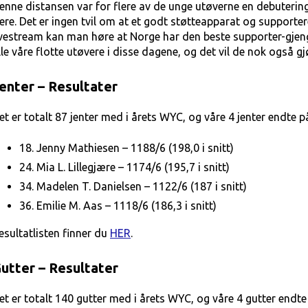
enne distansen var for flere av de unge utøverne en debutering
lere. Det er ingen tvil om at et godt støtteapparat og supporter
ivestream kan man høre at Norge har den beste supporter-gjen
lle våre flotte utøvere i disse dagene, og det vil de nok også 
enter – Resultater
et er totalt 87 jenter med i årets WYC, og våre 4 jenter endte p
18. Jenny Mathiesen – 1188/6 (198,0 i snitt)
24. Mia L. Lillegjære – 1174/6 (195,7 i snitt)
34. Madelen T. Danielsen – 1122/6 (187 i snitt)
36. Emilie M. Aas – 1118/6 (186,3 i snitt)
esultatlisten finner du
HER
.
utter – Resultater
et er totalt 140 gutter med i årets WYC, og våre 4 gutter endte