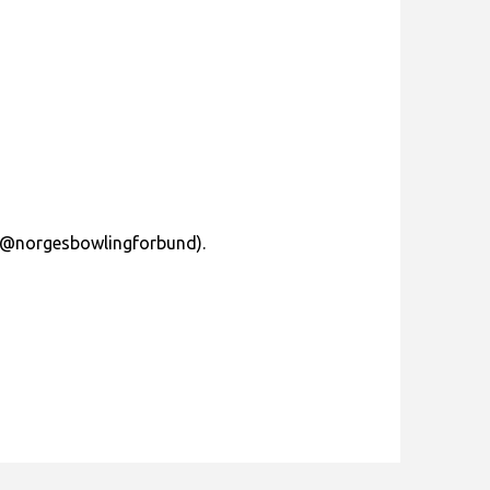
e (@norgesbowlingforbund).