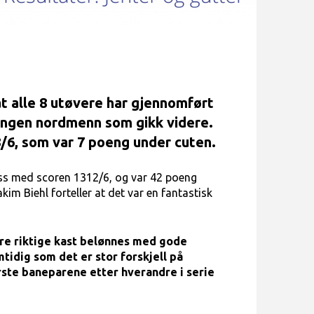
at alle 8 utøvere har gjennomført
t ingen nordmenn som gikk videre.
6, som var 7 poeng under cuten.
ass med scoren 1312/6, og var 42 poeng
im Biehl forteller at det var en fantastisk
jøre riktige kast belønnes med gode
mtidig som det er stor forskjell på
erste baneparene etter hverandre i serie