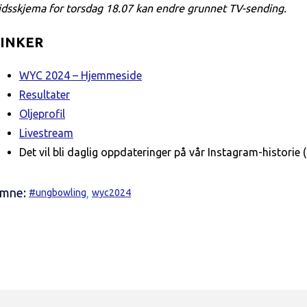
idsskjema for torsdag 18.07 kan endre grunnet TV-sending.
LINKER
WYC 2024 – Hjemmeside
Resultater
Oljeprofil
Livestream
Det vil bli daglig oppdateringer på vår Instagram-histori
mne:
#ungbowling
,
wyc2024