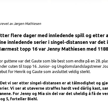
krevet av Jørgen Mathiesen
tter flere dager med innledende spill og etter 
ine innledende serier i singel-distansen var de
ærmest topp 16 var Jenny Mathiesen med 1188/
or guttene var det Gaute som ble best som endte på en 28. pl
nder cuten til topp 16. Junior- og Ungdomslandslagstrener Joak
ebut for Henrik og Gaute som avsluttet veldig sterkt.
 Det vi ser etter singel-distansen er at tålmodighet og g
erier. Vi ser at utøverne straffes hardt ved dårlig kast, sa
anene. For Jenny og Mia sin del var det uheldig å få de v
 og 5, forteller Biehl.