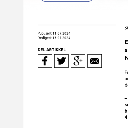
S
Publisert 11.07.2024
Redigert 13.07.2024
E
s
DEL ARTIKKEL
N
F
u
d
–
s
b
4