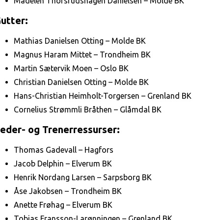
Madelen Thorsrudshagen Danielsen – Molde BK
utter:
Mathias Danielsen Otting – Molde BK
Magnus Haram Mittet – Trondheim BK
Martin Sætervik Moen – Oslo BK
Christian Danielsen Otting – Molde BK
Hans-Christian Heimholt-Torgersen – Grenland BK
Cornelius Strømmli Bråthen – Glåmdal BK
eder- og Trenerressurser:
Thomas Gadevall – Hagfors
Jacob Delphin – Elverum BK
Henrik Nordang Larsen – Sarpsborg BK
Åse Jakobsen – Trondheim BK
Anette Frøhag – Elverum BK
Tobias Fransson-Larønningen – Grenland BK