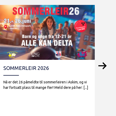
SOMMERLEIR 2026
SO
Nå er det 26 påmeldte til sommerleiren i Askim, og vi
Det e
har fortsatt plass til mange fler! Meld dere på her: [...]
vi ha
[...]