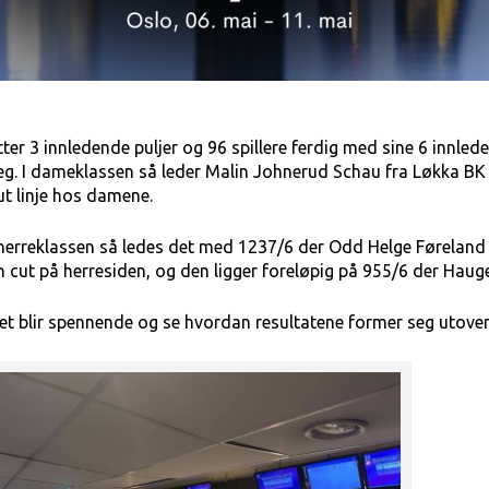
tter 3 innledende puljer og 96 spillere ferdig med sine 6 innled
eg. I dameklassen så leder Malin Johnerud Schau fra Løkka BK 
ut linje hos damene.
 herreklassen så ledes det med 1237/6 der Odd Helge Føreland fr
n cut på herresiden, og den ligger foreløpig på 955/6 der Haug
et blir spennende og se hvordan resultatene former seg utove