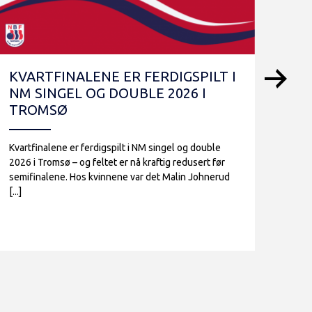
KVARTFINALENE ER FERDIGSPILT I
NM
NM SINGEL OG DOUBLE 2026 I
INN
TROMSØ
NY
Kvartfinalene er ferdigspilt i NM singel og double
Innle
2026 i Tromsø – og feltet er nå kraftig redusert før
2026 
semifinalene. Hos kvinnene var det Malin Johnerud
doubl
[...]
og Aks