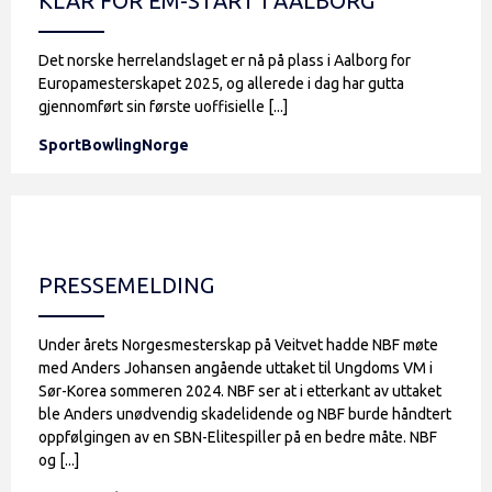
KLAR FOR EM-START I AALBORG
Det norske herrelandslaget er nå på plass i Aalborg for
Europamesterskapet 2025, og allerede i dag har gutta
gjennomført sin første uoffisielle [...]
SportBowlingNorge
PRESSEMELDING
Under årets Norgesmesterskap på Veitvet hadde NBF møte
med Anders Johansen angående uttaket til Ungdoms VM i
Sør-Korea sommeren 2024. NBF ser at i etterkant av uttaket
ble Anders unødvendig skadelidende og NBF burde håndtert
oppfølgingen av en SBN-Elitespiller på en bedre måte. NBF
og [...]