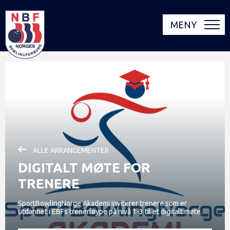
MENY
ALLE ARRANGEMENTER
DIGITALT MØTE FOR
TRENERE
SportBowlingNorge Akademi inviterer trenere som er
utdannet i EBFs trenerløype på nivå 1-3 til et digitalt møte.