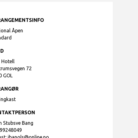
RANGEMENTSINFO
jonal Åpen
ndard
ED
 Hotell
trumsvegen 72
0 GOL
RANGØR
ingkast
NTAKTPERSON
n Stubsve Bang
99248049
ost:
jbanols@online.no