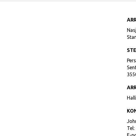
AR
Nas
Sta
ST
Pers
Sen
355
AR
Hall
KO
Joh
Tel:
E-p