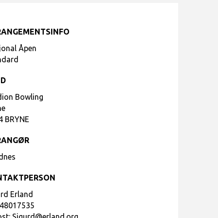
RANGEMENTSINFO
jonal Åpen
ndard
ED
dion Bowling
ne
4 BRYNE
RANGØR
dnes
NTAKTPERSON
urd Erland
48017535
ost:
Sigurd@erland.org