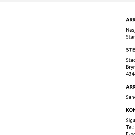
AR
Nas
Sta
ST
Sta
Bry
434
AR
San
KO
Sig
Tel:
E-p