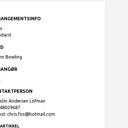
RANGEMENTSINFO
ts
ndard
ED
im Bowling
RANGØR
K
NTAKTPERSON
istin Andersen Löfman
48029687
ost:
chris.fos@hotmail.com
 ARTIKKEL