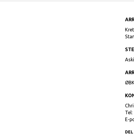
AR
Kre
Sta
ST
Ask
AR
ØB
KO
Chr
Tel:
E-p
DEL